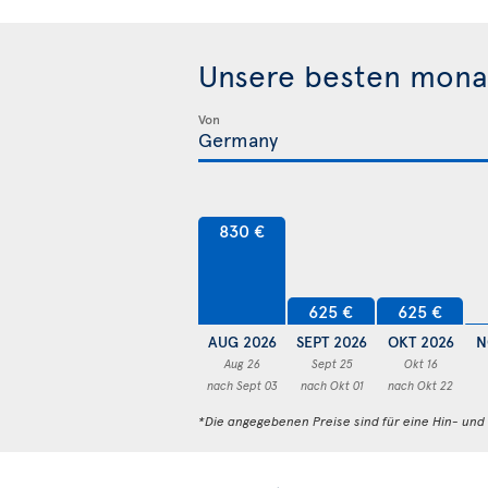
Unsere besten monat
Von
830 €
625 €
625 €
AUG 2026
SEPT 2026
OKT 2026
N
Aug 26
Sept 25
Okt 16
nach Sept 03
nach Okt 01
nach Okt 22
*Die angegebenen Preise sind für eine Hin- un