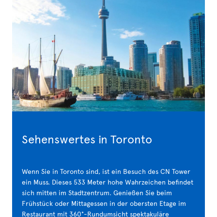
Sehenswertes in Toronto
Wenn Sie in Toronto sind, ist ein Besuch des CN Tower
ein Muss. Dieses 533 Meter hohe Wahrzeichen befindet
sich mitten im Stadtzentrum. Genießen Sie beim
Frühstück oder Mittagessen in der obersten Etage im
Restaurant mit 360°-Rundumsicht spektakuläre