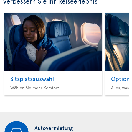
Verbessern Sie Ihr Reiseerlebnis
Sitzplatzauswahl
Option 
Wählen Sie mehr Komfort
Alles, was 
Autovermietung