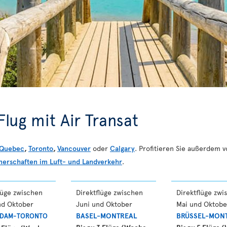
lug mit Air Transat
Quebec
,
Toronto
,
Vancouver
oder
Calgary
. Profitieren Sie außerdem 
nerschaften im Luft- und Landverkehr
.
lüge zwischen
Direktflüge zwischen
Direktflüge zwi
nd Oktober
Juni und Oktober
Mai und Oktobe
BASEL-MONTREAL
BRÜSSEL-MON
RDAM-TORONTO