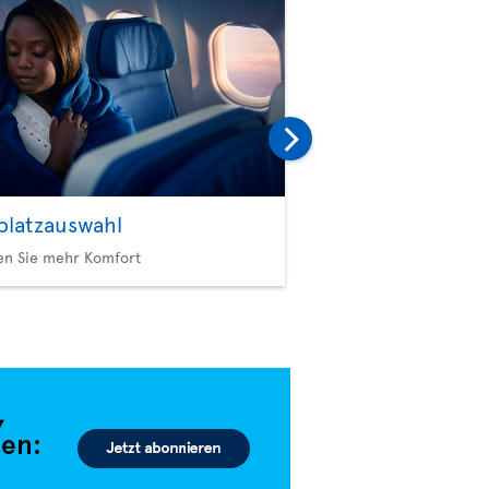
zplatzauswahl
Option Plus
en Sie mehr Komfort
Mehr Privilegien, mehr 