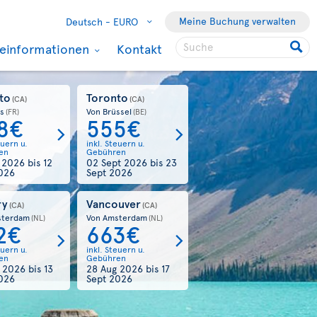
Meine Buchung verwalten
Deutsch -
EURO
seinformationen
Kontakt
to
Toronto
(CA)
(CA)
is
Von Brüssel
(FR)
(BE)
8€
555€
euern u.
inkl. Steuern u.
en
Gebühren
g 2026
bis
12
02 Sept 2026
bis
23
026
Sept 2026
ry
Vancouver
(CA)
(CA)
sterdam
Von Amsterdam
(NL)
(NL)
2€
663€
euern u.
inkl. Steuern u.
en
Gebühren
g 2026
bis
13
28 Aug 2026
bis
17
026
Sept 2026