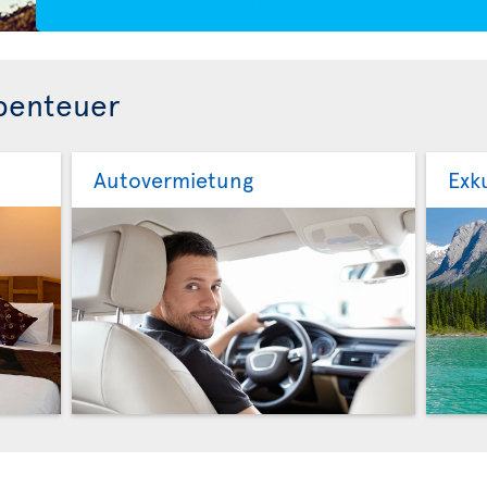
Abenteuer
Autovermietung
Exk