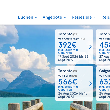
Buchen
Angebote
Reiseziele
Rei
Toronto
Toron
(CA)
Von Amsterdam
Von Par
(NL)
392€
45
inkl. Steuern u.
inkl. St
Gebühren
Gebühr
17 Sept 2026
bis
23
27 Au
Sept 2026
Sept 2
Toronto
Calga
(CA)
Von Berlin
Von Am
(DE)
566€
63
inkl. Steuern u.
inkl. St
Gebühren
Gebühr
26 Aug 2026
bis
15
25 Au
Sept 2026
Sept 2