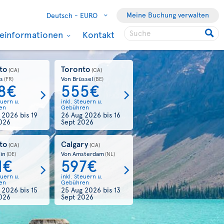
Meine Buchung verwalten
Deutsch -
EURO
seinformationen
Kontakt
to
Toronto
(CA)
(CA)
is
Von Brüssel
(FR)
(BE)
8€
555€
euern u.
inkl. Steuern u.
en
Gebühren
g 2026
bis
19
26 Aug 2026
bis
16
026
Sept 2026
to
Calgary
(CA)
(CA)
in
Von Amsterdam
(DE)
(NL)
1€
597€
euern u.
inkl. Steuern u.
en
Gebühren
g 2026
bis
15
25 Aug 2026
bis
13
026
Sept 2026