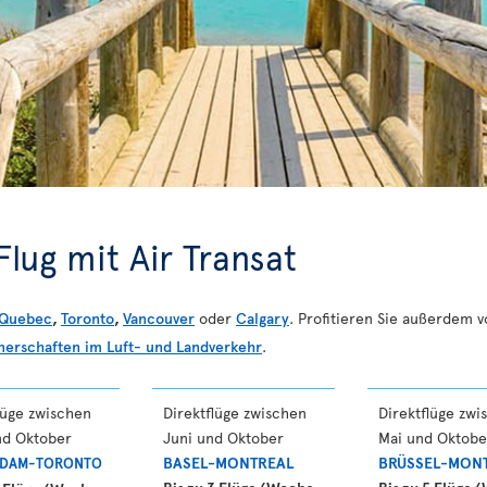
lug mit Air Transat
Quebec
,
Toronto
,
Vancouver
oder
Calgary
. Profitieren Sie außerdem 
nerschaften im Luft- und Landverkehr
.
lüge zwischen
Direktflüge zwischen
Direktflüge zwi
nd Oktober
Juni und Oktober
Mai und Oktobe
BASEL-MONTREAL
BRÜSSEL-MON
RDAM-TORONTO