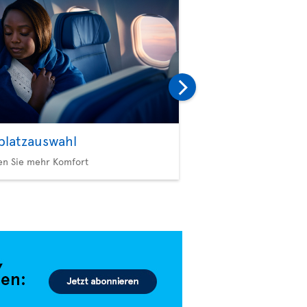
zplatzauswahl
Option Plus
en Sie mehr Komfort
Mehr Privilegien, mehr 