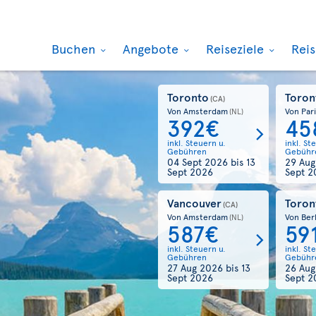
Buchen
Angebote
Reiseziele
Rei
Toronto
Toron
(CA)
Von Amsterdam
Von Par
(NL)
392€
45
inkl. Steuern u.
inkl. St
Gebühren
Gebühr
04 Sept 2026
bis
13
29 Au
Sept 2026
Sept 2
Vancouver
Toron
(CA)
Von Amsterdam
Von Berl
(NL)
587€
59
inkl. Steuern u.
inkl. St
Gebühren
Gebühr
27 Aug 2026
bis
13
26 Au
Sept 2026
Sept 2