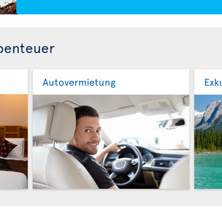
Abenteuer
Autovermietung
Exk